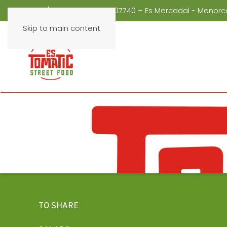
C/ Mestre Garí , 4 – 07740 – Es Mercadal - Menor
Skip to main content