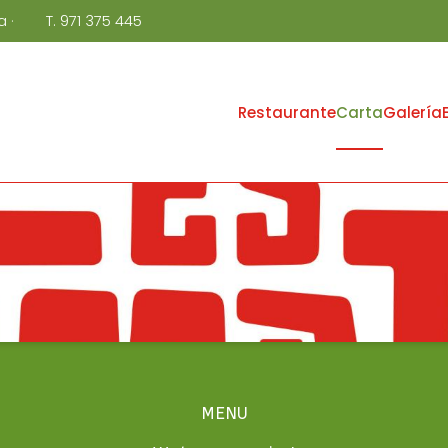
ca
·
T. 971 375 445
Restaurante
Carta
Galería