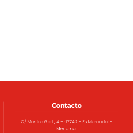
Contacto
C/ Mestre Garí , 4 – 07740 – Es Mercadal -
Menorca