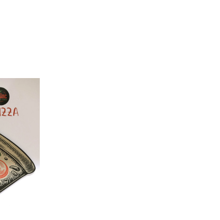
+
+
+