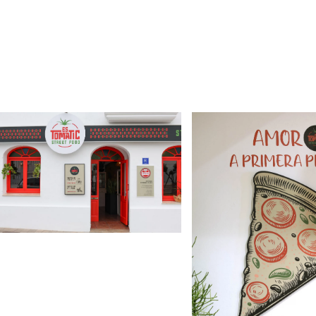
+
+
+