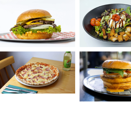
+
+
+
+