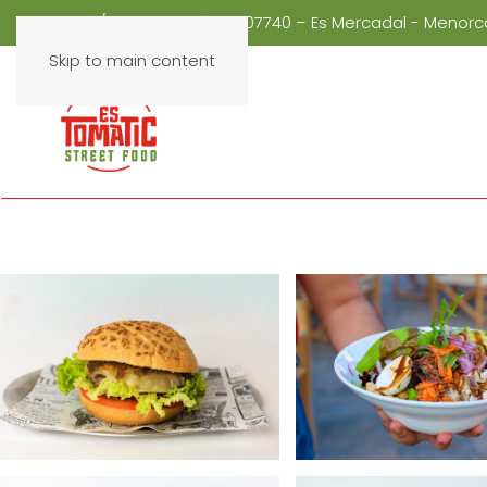
C/ Mestre Garí , 4 – 07740 – Es Mercadal - Menor
Skip to main content
+
+