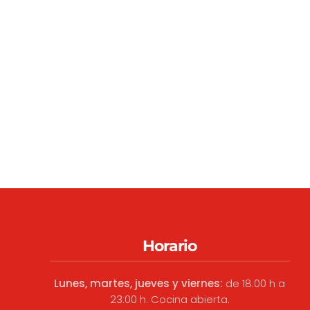
Horario
Lunes, martes, jueves y viernes:
de 18:00 h a
23:00 h. Cocina abierta.