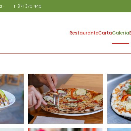
ca
·
T. 971 375 445
Restaurante
Carta
Galería
+